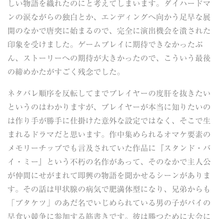
しい物語を織れたのにと考えてしまいます。ダイハードマ
ンの涙ながらの独白とか、エンディングへ向かう足早な展
開のなかで唐突に始まるので、完全に演出機会を潰された
印象を受けました。ゲームプレイに期待できなかったぶ
ん、ストーリーへの期待が大きかったので、こういう最後
の締めかたがすごく残念でした。
ネタバレ順序を反転してまでプレイヤーの度肝を抜きたい
というのはわかりますが、プレイヤーが本当に知りたいの
は作り手が勝手に仕掛けた意外な設定ではなく、そこで生
まれるドラマだと思います。作中集められるオマケ要素の
メモリーチップでも言及されていた作品に『スタンド・バ
イ・ミー』という不朽の名作があって、そのなかで主人公
が仲間にせがまれて即興の物語を聞かせるシーンがありま
す。その話は甲状腺の病気で肥満体型になり、兄弟からも
「ブタケツ」のあだ名でいじめられている男の子がパイの
早食い競争に参加する筋書きです。彼は勝つために大会に