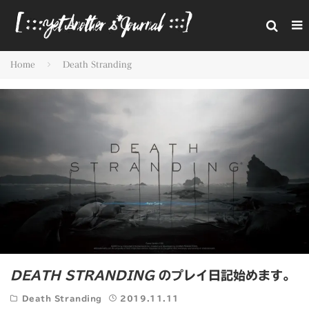
Home
Death Stranding
DEATH STRANDING
のプレイ日記始めます。
Death Stranding
2019.11.11