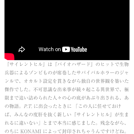
『サイレントヒル』は『バイオハザード』のヒットで生物
兵器によるゾンビものが席巻したサバイバルホラーのジャ
ンルで、オカルト設定を貫きながら独自の世界観を築いた
傑作でした。不可思議な出来事が続々起こる異世界で、極
限まで追い詰められた人々の心の底があぶり出される、あ
の物語。
P.T.
に出会ったときに 「この人に任せておけ
ば、みんなの度肝を抜く新しい『サイレントヒル』が生ま
れるに違いない」とまで本当に感じました。残念ながら、
のちに KONAMI によって封印されちゃうんですけどね。