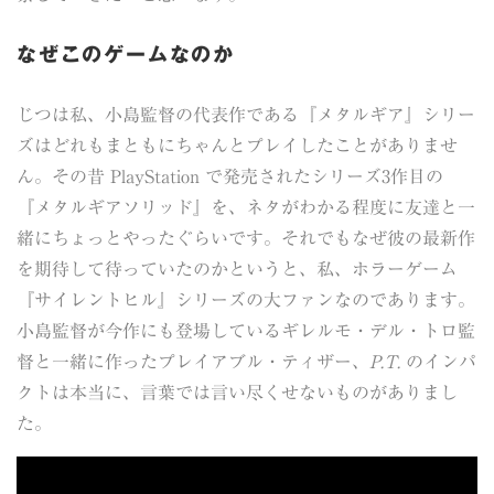
なぜこのゲームなのか
じつは私、小島監督の代表作である『メタルギア』シリー
ズはどれもまともにちゃんとプレイしたことがありませ
ん。その昔 PlayStation で発売されたシリーズ3作目の
『メタルギアソリッド』を、ネタがわかる程度に友達と一
緒にちょっとやったぐらいです。それでもなぜ彼の最新作
を期待して待っていたのかというと、私、ホラーゲーム
『サイレントヒル』シリーズの大ファンなのであります。
小島監督が今作にも登場しているギレルモ・デル・トロ監
督と一緒に作ったプレイアブル・ティザー、
P.T.
のインパ
クトは本当に、言葉では言い尽くせないものがありまし
た。