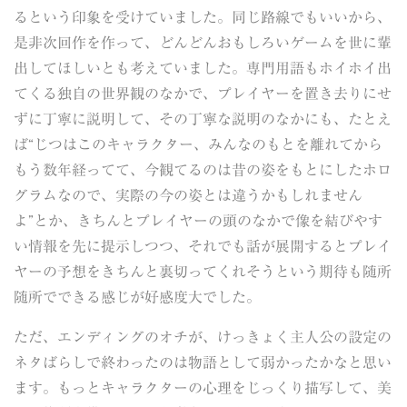
るという印象を受けていました。同じ路線でもいいから、
是非次回作を作って、どんどんおもしろいゲームを世に輩
出してほしいとも考えていました。専門用語もホイホイ出
てくる独自の世界観のなかで、プレイヤーを置き去りにせ
ずに丁寧に説明して、その丁寧な説明のなかにも、たとえ
ば“じつはこのキャラクター、みんなのもとを離れてから
もう数年経ってて、今観てるのは昔の姿をもとにしたホロ
グラムなので、実際の今の姿とは違うかもしれません
よ”とか、きちんとプレイヤーの頭のなかで像を結びやす
い情報を先に提示しつつ、それでも話が展開するとプレイ
ヤーの予想をきちんと裏切ってくれそうという期待も随所
随所でできる感じが好感度大でした。
ただ、エンディングのオチが、けっきょく主人公の設定の
ネタばらしで終わったのは物語として弱かったかなと思い
ます。もっとキャラクターの心理をじっくり描写して、美