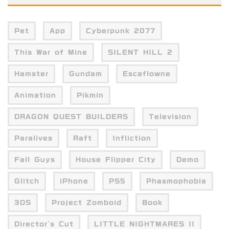
Pet
App
Cyberpunk 2077
This War of Mine
SILENT HILL 2
Hamster
Gundam
Escaflowne
Animation
Pikmin
DRAGON QUEST BUILDERS
Television
Paralives
Raft
Infliction
Fall Guys
House Flipper City
Demo
Glitch
iPhone
PS5
Phasmophobia
3DS
Project Zomboid
Book
Director's Cut
LITTLE NIGHTMARES II