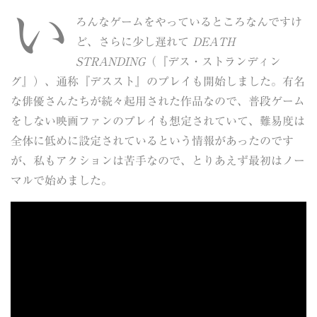
い
ろんなゲームをやっているところなんですけ
ど、さらに少し遅れて
DEATH
STRANDING
（『デス・ストランディン
グ』）、通称『デススト』のプレイも開始しました。有名
な俳優さんたちが続々起用された作品なので、普段ゲーム
をしない映画ファンのプレイも想定されていて、難易度は
全体に低めに設定されているという情報があったのです
が、私もアクションは苦手なので、とりあえず最初はノー
マルで始めました。