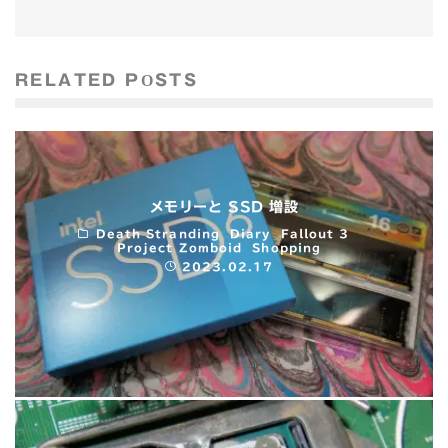
RELATED POSTS
メモリーと SSD 増設
Death Stranding
Diary
Fallout 3
Project Zomboid
Shopping
2023.02.17