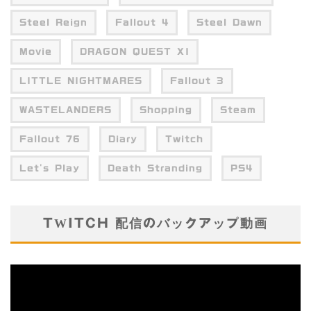
Steel Reign
Fallout 4
Steel Dawn
Movie
DRAGON QUEST XI
LITTLE NIGHTMARES
Fallout 3
WASTELANDERS
Shopping
Steam
Fallout 76
Diary
Twitch
Let's Play
Death Stranding
PS4
TWITCH 配信のバックアップ動画