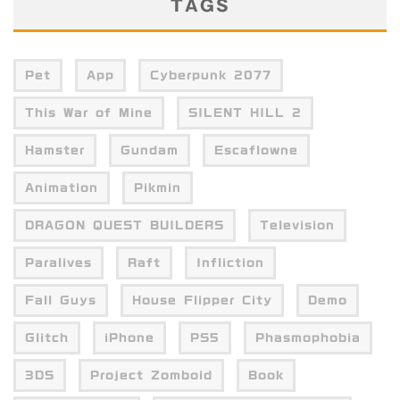
TAGS
Pet
App
Cyberpunk 2077
This War of Mine
SILENT HILL 2
Hamster
Gundam
Escaflowne
Animation
Pikmin
DRAGON QUEST BUILDERS
Television
Paralives
Raft
Infliction
Fall Guys
House Flipper City
Demo
Glitch
iPhone
PS5
Phasmophobia
3DS
Project Zomboid
Book