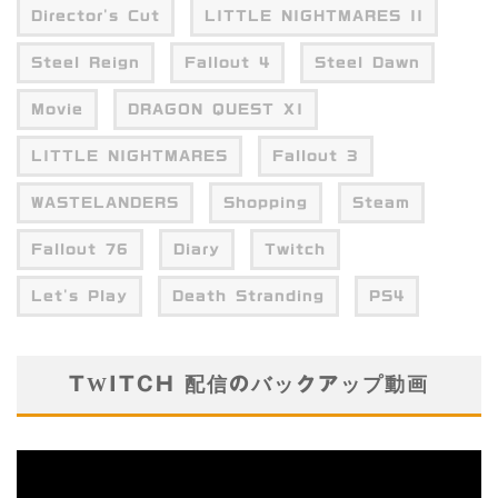
Director's Cut
LITTLE NIGHTMARES II
Steel Reign
Fallout 4
Steel Dawn
Movie
DRAGON QUEST XI
LITTLE NIGHTMARES
Fallout 3
WASTELANDERS
Shopping
Steam
Fallout 76
Diary
Twitch
Let's Play
Death Stranding
PS4
TWITCH 配信のバックアップ動画