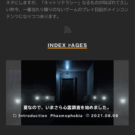
ネタにしますが、「ネットリテラシー」なるものが叫ばれて久し
い昨今、一番当たり障りのないゲームのプレイ日記がメインコン
テンツになりつつあります。
INDEX PAGES
しばらくドラクエやってきます。
。
DRAGON QUEST XI
Introduction
8.08
2017.08.07