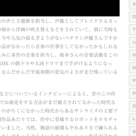
A
D
公の声と主題歌を担当し、声優としてブレイクするきっ
の頃から洋画の吹き替えなどをされていて、別に当時も
T
、今や人気の揺るぎようがないベテラン声優さんですか
I
作品がなかったら音楽の仕事をしてなかったかもしれな
なみに本作の音楽を担当し、坂本さんの音楽活動をこの
H
NHK の朝ドラや大河ドラマまで手がけるようになっ
G
。なんだかんだ平成初期の景気のよさがまだ残っている
P
 などについているインタビューによると、昔のこの作
P
体でお商売をする方法がまだ確立されてなかった時代な
D
ものがろくになかった時代からあるサンライズの主要ブ
期作品あたりでは、作中に登場するロボットをオモチャ
L
ていました。当然、物語の展開もそれありきで練られる
S