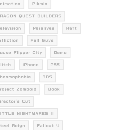
nimation
Pikmin
RAGON QUEST BUILDERS
elevision
Paralives
Raft
nfliction
Fall Guys
ouse Flipper City
Demo
litch
iPhone
PS5
hasmophobia
3DS
roject Zomboid
Book
irector's Cut
ITTLE NIGHTMARES II
teel Reign
Fallout 4