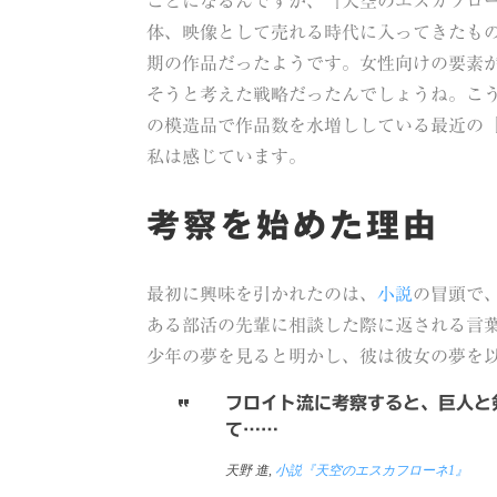
ことになるんですが、『天空のエスカフロ
体、映像として売れる時代に入ってきたも
期の作品だったようです。女性向けの要素
そうと考えた戦略だったんでしょうね。こ
の模造品で作品数を水増ししている最近の
私は感じています。
考察を始めた理由
最初に興味を引かれたのは、
小説
の冒頭で
ある部活の先輩に相談した際に返される言
少年の夢を見ると明かし、彼は彼女の夢を
フロイト流に考察すると、巨人と
て……
天野 進,
小説『天空のエスカフローネ1』