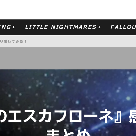
ING
LITTLE NIGHTMARES
FALLOU
り試してみた！
 NO. 3
ー・フェイト』を観て映画館で泣いた話。
-リトルナイトメア- の DLC
SECRETS OF THE MAW
ももう一度。
のエスカフローネ』
まとめ