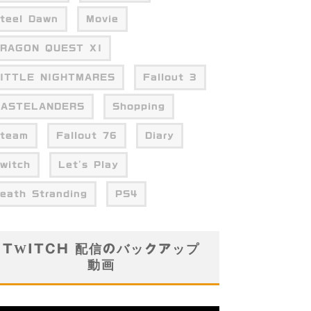
teel Dawn
Movie
RAGON QUEST XI
ITTLE NIGHTMARES
Fallout 3
WASTELANDERS
Shopping
team
Fallout 76
Diary
witch
Let's Play
eath Stranding
PS4
TWITCH 配信のバックアップ
動画