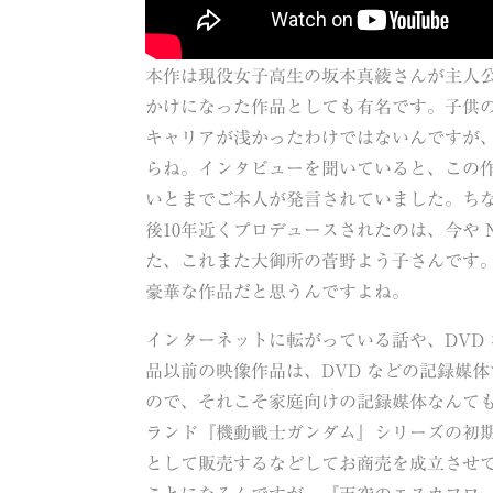
本作は現役女子高生の坂本真綾さんが主人
かけになった作品としても有名です。子供
キャリアが浅かったわけではないんですが
らね。インタビューを聞いていると、この
いとまでご本人が発言されていました。ち
後10年近くプロデュースされたのは、今や 
た、これまた大御所の菅野よう子さんです
豪華な作品だと思うんですよね。
インターネットに転がっている話や、DVD
品以前の映像作品は、DVD などの記録媒
ので、それこそ家庭向けの記録媒体なんて
ランド『機動戦士ガンダム』シリーズの初
として販売するなどしてお商売を成立させ