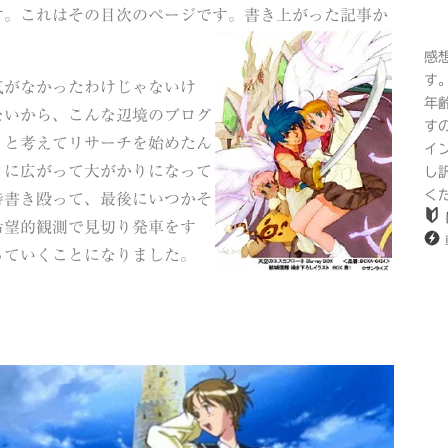
す。これはその目次のページです。書き上がった記事か
感
す
気がなかったわけじゃないけ
年
ないから、こんな辺境のブログ
す
うと考えてリサーチを始めたん
イ
りに広がって大がかりになって
し
く
時書き殴って、最後にいつかそ
希望的観測で見切り発車をす
っていくことになりました。