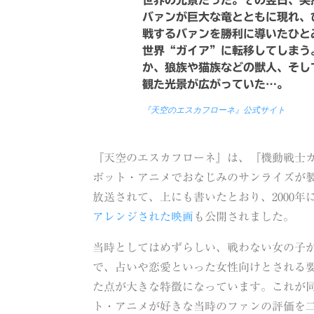
世界の光景だった。その翌日、突
バァンが巨大な竜とともに現れ、
戦するバァンを勝利に導いたひと
世界“ガイア”に転移してしまう
か、狼族や猫族などの獣人、そし
観た光景が広がっていた…。
『天空のエスカフローネ』公式サイト
『天空のエスカフローネ』は、『機動戦士
ボット・アニメでおなじみのサンライズが製
放送されて、上にも書いたとおり、2000年
アレンジされた映画
も公開されました。
当時としてはめずらしい、戦わない女の子
で、占いや恋愛といった女性向けとされる
た点が大きな特徴になっています。これが
ト・アニメが好きな当時のファンの評価を