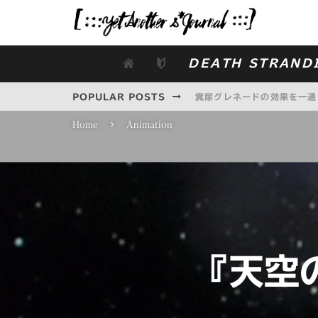
DEATH STRAND
POPULAR POSTS
糞尿グレネードの効果を一通
Home
Animation
仕切り直しの第二次遠征隊日記
VAULT 79突撃計画
映画『ターミネーター：ニュ
LITTLE NIGHTMARES
『天空