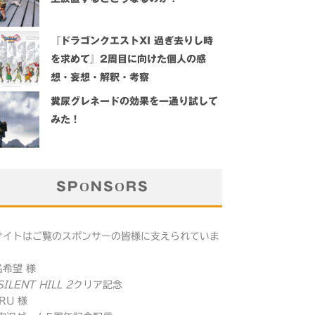
『ドラゴンクエストXI 過ぎ去りし時
を求めて』2周目に向けた個人の感
想・妄想・解釈・考察
糞尿グレネードの効果を一通り試して
みた！
SPONSORS
サイトはご覧のスポンサーの皆様に支えられていま
。
名希望 様
SILENT HILL 2
クリア記念
RU 様