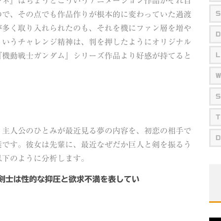
ーネ』はちょうどこういうアニメーション作品がそれ自
ので、その点でも作品作りが根本的に変わっていた過渡
S
が多く取り入れられたのも、それを機にファン層を増や
D
ういうチャレンジ精神は、判を押したようにオリジナル
『機動戦士ガンダム』シリーズ作品より好感が持てると
L
S
T
、主人公のひとみが最近見る夢の内容を、初恋の相手で
D
葉です。彼女は先輩に、最近なぜだか巨人と剣を振るう
以下のように分析します。
剣士は性的な抑圧と欲求不満を表してい