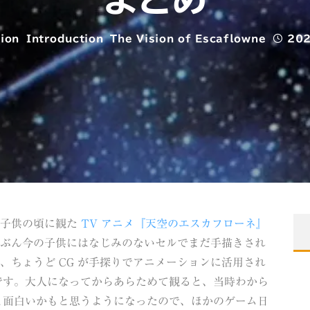
ion
Introduction
The Vision of Escaflowne
202
、子供の頃に観た
TV アニメ『天空のエスカフローネ』
たぶん今の子供にはなじみのないセルでまだ手描きされ
、ちょうど CG が手探りでアニメーションに活用され
です。大人になってからあらためて観ると、当時わから
と面白いかもと思うようになったので、ほかのゲーム日