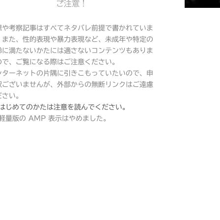
ご注意！
想や考察記事はすべてネタバレ前提で書かれていま
。また、性的表現や暴力表現など、未成年や特定の
齢に満たないかたには適さないコンテンツもありま
ので、ご覧になる際はご注意ください。
ンターネットの片隅に引きこもっていたいので、申
訳ございませんが、外部からの無断リンクはご遠慮
ださい。
はじめてのかたは注意を読んでください。
軽量版の AMP 表示はやめました。