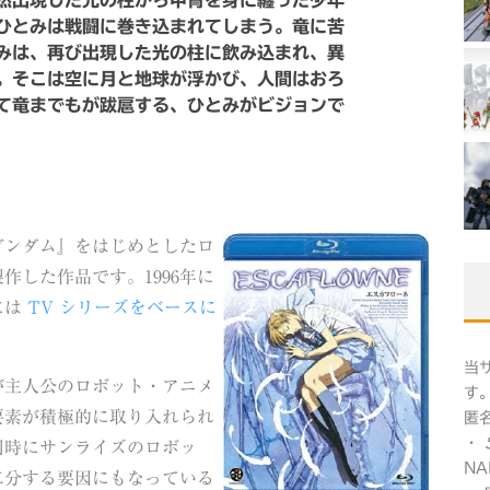
然出現した光の柱から甲冑を身に纏った少年
ひとみは戦闘に巻き込まれてしまう。竜に苦
みは、再び出現した光の柱に飲み込まれ、異
。そこは空に月と地球が浮かび、人間はおろ
て竜までもが跋扈する、ひとみがビジョンで
ガンダム』をはじめとしたロ
作した作品です。1996年に
には
TV シリーズをベースに
当
が主人公のロボット・アニメ
す
要素が積極的に取り入れられ
匿
・
同時にサンライズのロボッ
NA
二分する要因にもなっている