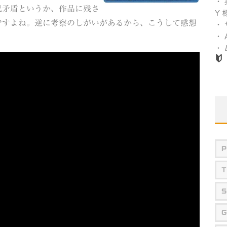
・
己矛盾というか、作品に残さ
Y 
ですよね。逆に考察のしがいがあるから、こうして感想
・
・
・
P
T
S
G