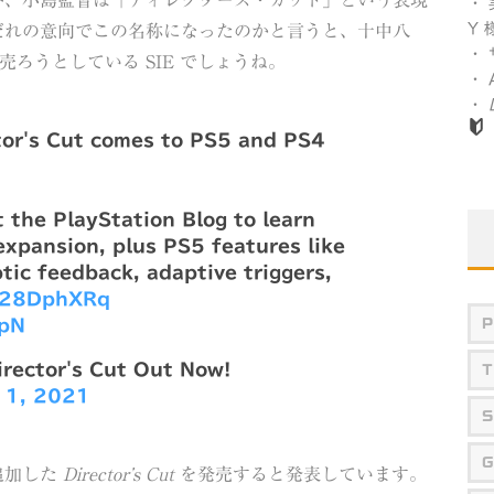
が、小島監督は「ディレクターズ・カット」という表現
・
Y 
だれの意向でこの名称になったのかと言うと、十中八
・
売ろうとしている SIE でしょうね。
・
・
or's Cut comes to PS5 and PS4
t the PlayStation Blog to learn
expansion, plus PS5 features like
tic feedback, adaptive triggers,
x328DphXRq
P
ypN
rector's Cut Out Now!
T
y 1, 2021
S
G
追加した
Director’s Cut
を発売すると発表しています。