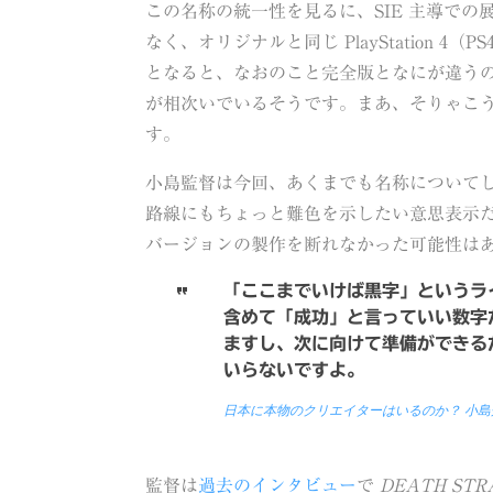
この名称の統一性を見るに、SIE 主導での
なく、オリジナルと同じ PlayStation
となると、なおのこと完全版となにが違う
が相次いでいるそうです。まあ、そりゃこ
す。
小島監督は今回、あくまでも名称についてし
路線にもちょっと難色を示したい意思表示だ
バージョンの製作を断れなかった可能性は
「ここまでいけば黒字」というラ
含めて「成功」と言っていい数字だ
ますし、次に向けて準備ができる
いらないですよ。
日本に本物のクリエイターはいるのか？ 小
監督は
過去のインタビュー
で
DEATH STR