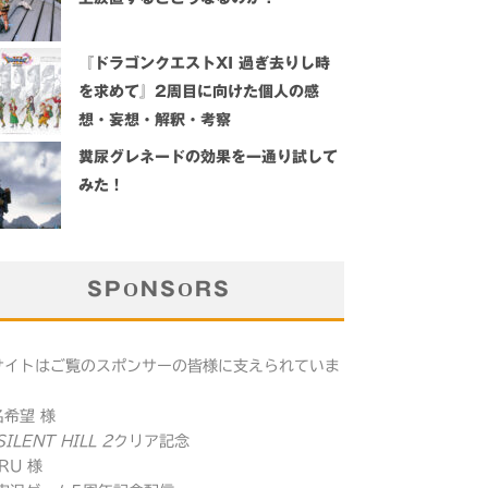
『ドラゴンクエストXI 過ぎ去りし時
を求めて』2周目に向けた個人の感
想・妄想・解釈・考察
糞尿グレネードの効果を一通り試して
みた！
SPONSORS
サイトはご覧のスポンサーの皆様に支えられていま
。
名希望 様
SILENT HILL 2
クリア記念
RU 様