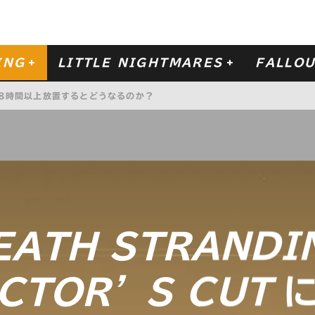
ING
LITTLE NIGHTMARES
FALLOU
8時間以上放置するとどうなるのか？
り試してみた！
 NO. 4
-リトルナイトメア- の DLC
SECRETS OF THE MAW
ももう一度。
ー・フェイト』を観て映画館で泣いた話。
EATH STRANDI
CTOR’S CUT
に