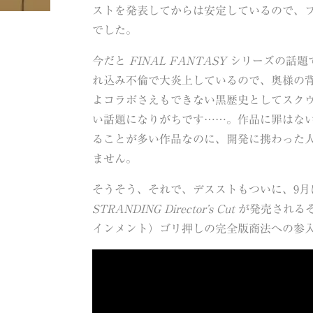
ストを発表してからは安定しているので、
でした。
今だと
FINAL FANTASY
シリーズの話題
れ込み不倫で大炎上しているので、奥様の
よコラボさえもできない黒歴史としてスク
い話題になりがちです……。作品に罪はな
ることが多い作品なのに、開発に携わった
ません。
そうそう、それで、デスストもついに、9月には P
STRANDING Director’s Cut
が発売されるそ
インメント）ゴリ押しの完全版商法への参入