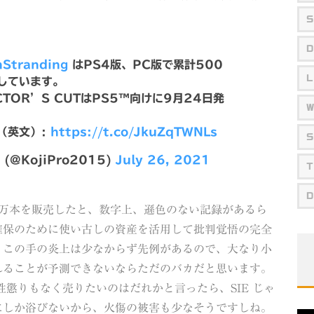
。
S
D
Stranding
はPS4版、PC版で累計500
L
しています。
ECTOR’S CUTはPS5™向けに9月24日発
（英文）:
https://t.co/JkuZqTWNLs
S
 (@KojiPro2015)
July 26, 2021
T
D
で累計500万本を販売したと、数字上、遜色のない記録があるら
確保のために使い古しの資産を活用して批判覚悟の完全
。この手の炎上は少なからず先例があるので、大なり小
れることが予測できないならただのバカだと思います。
を性懲りもなく売りたいのはだれかと言ったら、SIE じゃ
にしか浴びないから、火傷の被害も少なそうですしね。