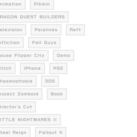
nimation
Pikmin
RAGON QUEST BUILDERS
elevision
Paralives
Raft
nfliction
Fall Guys
ouse Flipper City
Demo
litch
iPhone
PS5
hasmophobia
3DS
roject Zomboid
Book
irector's Cut
ITTLE NIGHTMARES II
teel Reign
Fallout 4