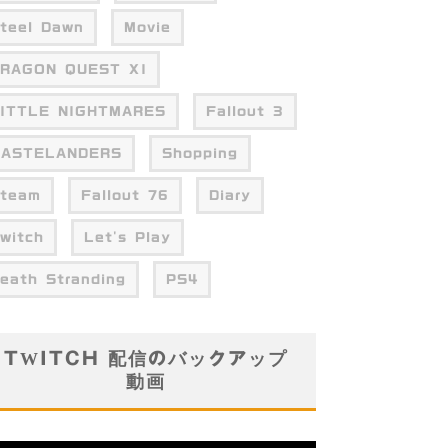
teel Dawn
Movie
RAGON QUEST XI
ITTLE NIGHTMARES
Fallout 3
WASTELANDERS
Shopping
team
Fallout 76
Diary
witch
Let's Play
eath Stranding
PS4
TWITCH 配信のバックアップ
動画