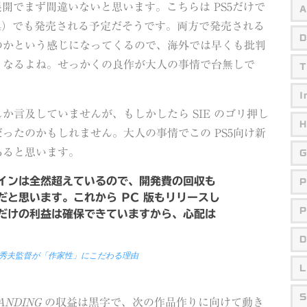
展開でまず間違いないと思います。こちらは PS5だけで
A
 4（PS4）でも発売される予定だそうです。両方で発売される
D
のかという感じになってくるので、海外では早くも批判
うなるよね。せっかくの良作が大人の事情で台無しで
T
I
か言及していませんが、もしかしたら SIE のゴリ押し
H
ったのかもしれません。大人の事情でこの PS5向け新
あると思います。
G
インは全然超えているので、開発費の回収も
P
と思います。これから PC 版もリリースし
P
だけの利益は確保できていますから、心配は
D
島秀夫監督が「作家性」にこだわる理由
L
S
ANDING
の収益は黒字で、次の作品作りに向けて動き