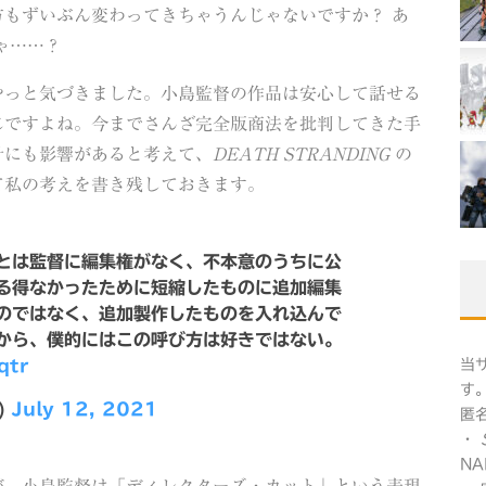
見方もずいぶん変わってきちゃうんじゃないですか？ あ
ゃ……？
やっと気づきました。小島監督の作品は安心して話せる
じですよね。今までさんざ完全版商法を批判してきた手
針にも影響があると考えて、
DEATH STRANDING
の
て私の考えを書き残しておきます。
とは監督に編集権がなく、不本意のうちに公
る得なかったために短縮したものに追加編集
のではなく、追加製作したものを入れ込んで
から、僕的にはこの呼び方は好きではない。
当
qtr
す
)
July 12, 2021
匿
・
NA