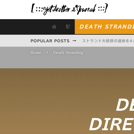
DEATH STRAND
POPULAR POSTS
ストランド大統領の遺体を4
Home
Death Stranding
糞尿グレネードの効果を一通
仕切り直しの第二次遠征隊日記
LITTLE NIGHTMARES
映画『ターミネーター：ニュ
D
DIRE