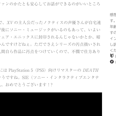
ファンのかたとも安心してお話ができるのがいいところ
感
す
で、
XV
の主人公だったノクティスの声優さんが自宅連
年
背後にソニー・ミュージックがいるのもあって、いよい
す
ウェア・エニックスに封印されるんじゃないかとか、暗
イ
いんですけどねぇ。ただでさえシリーズの汚点扱いされ
し
く
人間自ら作品に汚点をつけていくので、不憫で仕方あり
layStation 5（PS5）向けリマスターの
DEATH
うですね。SIE（ソニー・インタラクティブエンタテ
、おめでとうございます！?