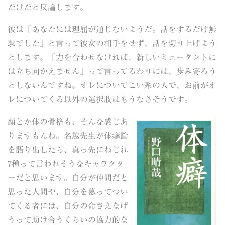
だけだと反論します。
彼は「あなたには理屈が通じないようだ。話をするだけ無
駄でした」と言って彼女の相手をせず、話を切り上げよう
とします。「力を合わせなければ、新しいミュータントに
は立ち向かえません」って言ってるわりには、歩み寄ろう
としないんですね。オレについてこい系の人で、お前がオ
レについてくる以外の選択肢はもうなさそうです。
顔とか体の骨格も、そんな感じあ
りますもんね。名越先生が体癖論
を語り出したら、真っ先にねじれ
7種って言われそうなキャラクタ
ーだと思います。自分が仲間だと
思った人間や、自分を慕ってつい
てくる者には、自分の命さえなげ
うって助け合うぐらいの協力的な