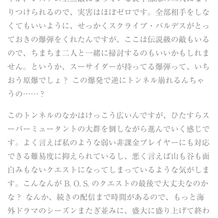
りつけられるので、実害はほぼゼロです。全部相手をしな
くてもいいように、せっかくスクライブ・バルデスがとっ
ておきの爆弾をくれたんですが、ここは伝説級の敵もいる
ので、ちまちま二人と一緒に掃討するのもいいかもしれま
せん。というか、スーサイダーが持ってる爆弾って、いち
おう原爆でしょ？ この爆発で逆にトンネル崩れるんちゃ
うの……？
このトンネルのなかはけっこう広いんですが、ひたすらス
ーパーミュータントの大群を倒しながら進んでいく感じで
す。よく言えば私のような弱い非課金プレイヤーにも対応
できる難易度に抑えられているし、悪く言えば山も谷も面
白みもないクエストになってしまっているような気がしま
す。こんなんが B. O. S. のクエストの最後で大丈夫なのか
な？ なんか、続きの配信まで時間があるので、もっと海
外ドラマのシーズンまたぎ並みに、盛大に盛り上げて終わ