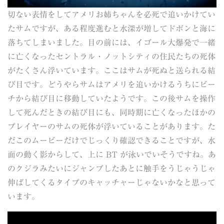
切ない表情をしてアメリお姉ちゃんを必死で追いかけてい
たサムですが、ある程度進むと水深が増してドボンと海に
落ちてしまいました。目の前には、イゴール大爆発で一緒
に亡くなったセントラル・ノットシティの住民たちの死体
がたくさん浮いています。ここはサムが死ぬと送られる結
び目です。どうやらサムはアメリを追いかけるうちにビー
チから結び目に移動していたようです。この後サムを操作
して死んだときの結び目にも、同時期に亡くなったほかの
プレイヤーのサムの死体が浮いていることがあります。た
だこのムービーだけでじっくり確認できることですが、水
面の動く影からして、上に BT が泳いでいそうですね。あ
のクジラみたいにジャンプしたあとに触手をうじゃうじゃ
伸ばしてくるタイプのキャッチャーじゃないかなと思って
います。