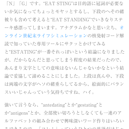
「N」「G」です。“EAT STING”は目的語に冠詞が必要な
いか気になってちょっとモヤッとするし、下段のへその緒
被りも含めて考えると“EAT STANDING”でいきなりステ
ーキ感漂ってしまいます。アナグラムかなと思い立ち、
オ
ンライン世紀末ライフシミュレーション
の核発射コード解
読で知っていた専用ツールにサクッとかけてみる
と“ESTATING”が一番それっぽいという結論になりました
が、だからなんだと思ってしまう程度の結果だったので、
あんまり文字としての意味はないんじゃないかなという結
論で妥協して諦めることにしました。上段は真ん中、下段
は両端の文字がヘソの緒垂らしてるから、絵面的にバラン
スいいじゃんっていう気持ちですね、ハイ。
強いて言うなら、“antedating”とか“gestating”と
か“antigens”とか、全部使い切ろうとしなくても一連のア
ルファベットの組み合わせで興味深いワード作りはいろい