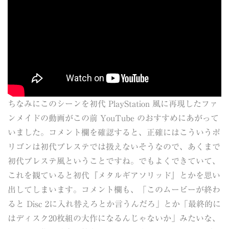
ちなみにこのシーンを初代 PlayStation 風に再現したファ
ンメイドの動画がこの前 YouTube のおすすめにあがって
いました。コメント欄を確認すると、正確にはこういうポ
リゴンは初代プレステでは扱えないそうなので、あくまで
初代プレステ風ということですね。でもよくできていて、
これを観ていると初代『メタルギアソリッド』とかを思い
出してしまいます。コメント欄も、「このムービーが終わ
ると Disc 2に入れ替えろとか言うんだろ」とか「最終的に
はディスク20枚組の大作になるんじゃないか」みたいな、