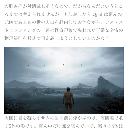
の脳みそが対消滅しそうなので、だからなんだというとこ
ろまでは考えられませんが、もしかしたら Qpid は歪みの
元凶であるあの世の入口を経由しておきながら、デス・ス
トランディングの一連の怪奇現象で失われた正常な宇宙の
物理法則を数式で再定義しようとしているのかな？
周囲に目を凝らすサムの目の前に浮かぶのは、等間隔で並
ぶ5体の影です。真ん中だけ腕を組んでいて、残りの4体は