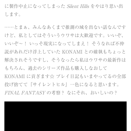
に製作中止になってしまった
Silent Hills
をやはり思い出
します。
……とまぁ、みんなあくまで推測の域を出ない話なんです
けど、私としてはそういうウワサは大歓迎です。いいぞ、
いいぞ～！ いっそ現実になってしまえ！ そうなれば不仲
説があれだけ浮上していた KONAMI との確執もちょっと
解決されそうですし、そうなったら私はウワサの最新作は
もちろん、過去のシリーズ作品も購入しなおして
KONAMI に貢ぎます☆ プレイ日記もいまやってるの全部
投げ捨てて『サイレントヒル』一色になると思います。
FINAL FANTASY
の考察？ なにそれ、おいしいの？