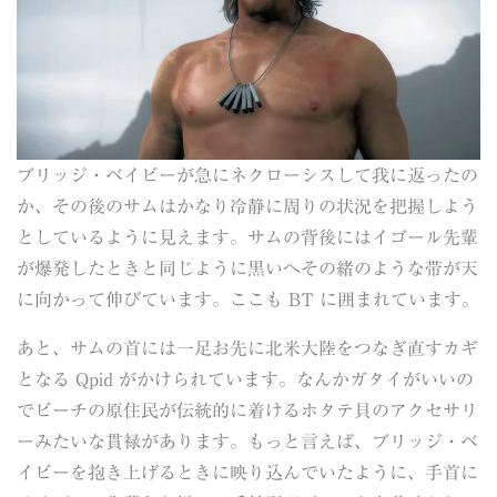
ブリッジ・ベイビーが急にネクローシスして我に返ったの
か、その後のサムはかなり冷静に周りの状況を把握しよう
としているように見えます。サムの背後にはイゴール先輩
が爆発したときと同じように黒いへその緒のような帯が天
に向かって伸びています。ここも BT に囲まれています。
あと、サムの首には一足お先に北米大陸をつなぎ直すカギ
となる Qpid がかけられています。なんかガタイがいいの
でビーチの原住民が伝統的に着けるホタテ貝のアクセサリ
ーみたいな貫禄があります。もっと言えば、ブリッジ・ベ
イビーを抱き上げるときに映り込んでいたように、手首に