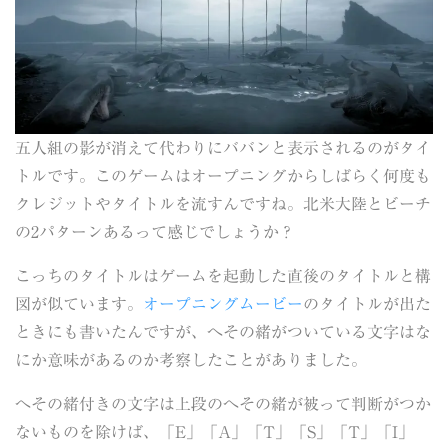
五人組の影が消えて代わりにババンと表示されるのがタイ
トルです。このゲームはオープニングからしばらく何度も
クレジットやタイトルを流すんですね。北米大陸とビーチ
の2パターンあるって感じでしょうか？
こっちのタイトルはゲームを起動した直後のタイトルと構
図が似ています。
オープニングムービー
のタイトルが出た
ときにも書いたんですが、へその緒がついている文字はな
にか意味があるのか考察したことがありました。
へその緒付きの文字は上段のへその緒が被って判断がつか
ないものを除けば、「E」「A」「T」「S」「T」「I」