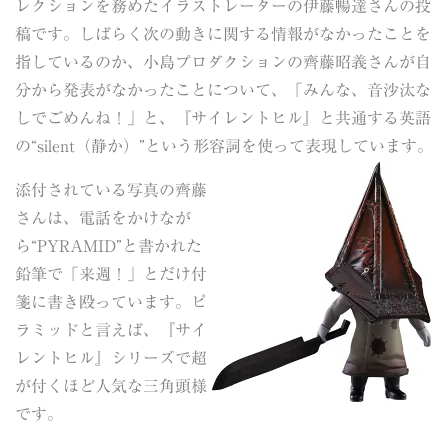
レクションを務めたイラストレーターの伊藤暢達さんの投
稿です。しばらく次の動きに関する情報がなかったことを
指しているのか、小島プロダクションの齊藤昭義さんが自
分から発表がなかったことについて、「みんな、音沙汰な
しでごめんね！」と、『サイレントヒル』と共通する英語
の“silent（静か）”という形容詞を使って表現しています。
添付されている写真の齊藤
さんは、電話をかけなが
ら“PYRAMID”と書かれた
鉛筆で「来週！」とだけ付
箋に書き殴っています。ピ
ラミッドと言えば、『サイ
レントヒル』シリーズで超
が付くほど人気な三角頭様
です。