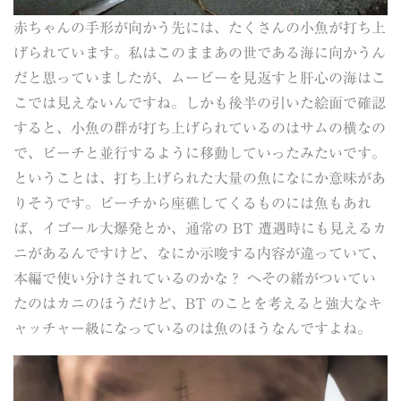
赤ちゃんの手形が向かう先には、たくさんの小魚が打ち上
げられています。私はこのままあの世である海に向かうん
だと思っていましたが、ムービーを見返すと肝心の海はこ
こでは見えないんですね。しかも後半の引いた絵面で確認
すると、小魚の群が打ち上げられているのはサムの横なの
で、ビーチと並行するように移動していったみたいです。
ということは、打ち上げられた大量の魚になにか意味があ
りそうです。ビーチから座礁してくるものには魚もあれ
ば、イゴール大爆発とか、通常の BT 遭遇時にも見えるカ
ニがあるんですけど、なにか示唆する内容が違っていて、
本編で使い分けされているのかな？ へその緒がついてい
たのはカニのほうだけど、BT のことを考えると強大なキ
ャッチャー級になっているのは魚のほうなんですよね。