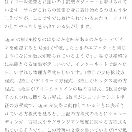
はイゴール先輩とお揃いの手錠型ガジェットも着けられて
います。サムがこれらの装備を身に着け始めるのはもう少
し先ですが、ここですでに着けられているあたり、アメリ
のしてやったり感が出ている気がします。
Qpid の板が6枚なのはなにか意味があるのかな？ デザイ
ンを確認すると Qpid が作動したときのエフェクトと同じ
ようになにか数式が彫られているようです。私では絶望的
に基礎となる知識が乏しいので、インターネットで調べた
ら、いずれも物理方程式らしいです。1枚目が反応拡散方
程式、2枚目がディラック方程式、3枚目がヒッグス場の方
程式、4枚目がアインシュタインの場の方程式、5枚目が量
子のもつれに関する方程式、6枚目がシュワルツシルト半
径の方程式で、Qpid が実際に動作しているときに表示さ
れている方程式を見ると、上記の方程式のあとにシュレー
ディンガー方程式やラグランジアン密度に関する方程式も
出ているそうです。この段落の文章を書いているだけで私