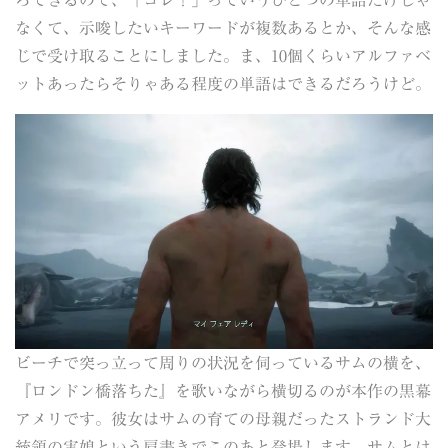
ろできるので、「コレ！」っていうひとつの単語だけじゃ
なくて、示唆したいキーワードが複数あるとか、そんな感
じで受け取ることにしました。ま、10個くらいアルファベ
ットあったらそりゃある程度の単語はできるだろうけど。
ビーチで突っ立って周りの状況を伺っているサムの横を、
『ロンドン橋落ちた』を歌いながら横切るのが本作の黒幕
アメリです。彼女はサムの育ての母親だったストランド大
統領の実娘という肩書きでこのあと登場します。サムとは