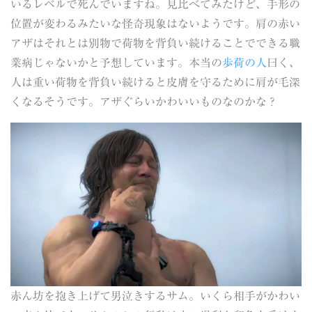
いるレベルで死んでいますね。見比べてみたけど、手形の
位置が変わるみたいな怪奇現象はないようです。肩の赤い
アザはそれとは別物で荷物を背負い続けることでできる職
業病じゃないかと予想しています。本当の
歩荷の人
曰く、
人は重い荷物を背負い続けると皮膚を守るために肩が毛深
くなるそうです。アザぐらいかわいいものなのかな？
赤ん坊を抱き上げて男泣きするサム。いくら相手がかわい