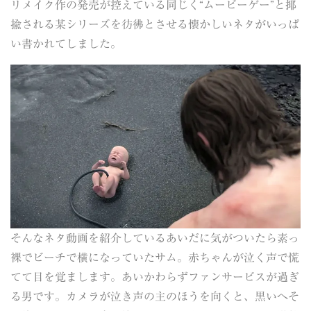
リメイク作の発売が控えている同じく“ムービーゲー”と揶
揄される某シリーズを彷彿とさせる懐かしいネタがいっぱ
い書かれてしました。
そんなネタ動画を紹介しているあいだに気がついたら素っ
裸でビーチで横になっていたサム。赤ちゃんが泣く声で慌
てて目を覚まします。あいかわらずファンサービスが過ぎ
る男です。カメラが泣き声の主のほうを向くと、黒いへそ