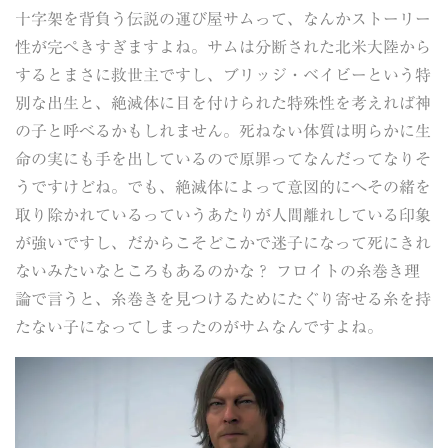
十字架を背負う伝説の運び屋サムって、なんかストーリー
性が完ぺきすぎますよね。サムは分断された北米大陸から
するとまさに救世主ですし、ブリッジ・ベイビーという特
別な出生と、絶滅体に目を付けられた特殊性を考えれば神
の子と呼べるかもしれません。死ねない体質は明らかに生
命の実にも手を出しているので原罪ってなんだってなりそ
うですけどね。でも、絶滅体によって意図的にへその緒を
取り除かれているっていうあたりが人間離れしている印象
が強いですし、だからこそどこかで迷子になって死にきれ
ないみたいなところもあるのかな？ フロイトの糸巻き理
論で言うと、糸巻きを見つけるためにたぐり寄せる糸を持
たない子になってしまったのがサムなんですよね。