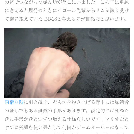
の緒でつながった赤ん坊がそこにいました。この子は単純
に考えると爆発のときにイゴール先輩からサムが譲り受け
て胸に抱えていた BB-28と考えるのが自然だと思います。
雨宿り時
に引き続き、赤ん坊を抱き上げる背中には帰還者
の証しでもある無数の手形があります。設定的には死ぬた
びに手形がひとつずつ増える仕様らしいです。マリオだと
すでに残機を使い果たして何回かゲームオーバーになって