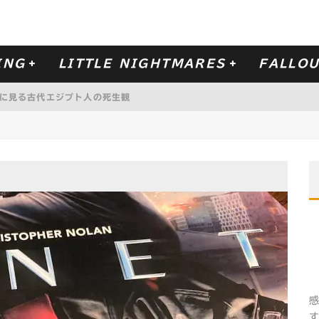
ING
LITTLE NIGHTMARES
FALLOU
に見る古代エジプト人の死生観
 NO. 4
ー・フェイト』を観て映画館で泣いた話。
-リトルナイトメア- の DLC
SECRETS OF THE MAW
ももう一度。
り試してみた！
感
す