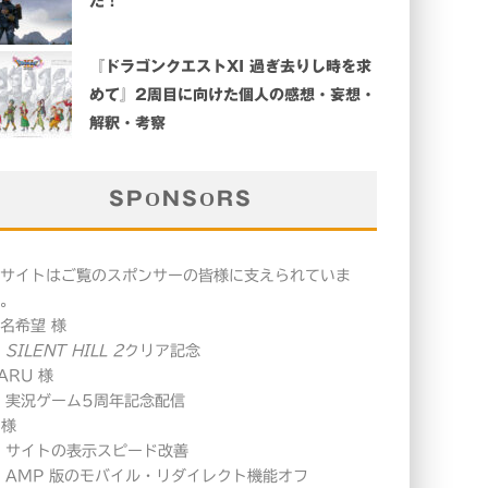
た！
『ドラゴンクエストXI 過ぎ去りし時を求
めて』2周目に向けた個人の感想・妄想・
解釈・考察
SPONSORS
サイトはご覧のスポンサーの皆様に支えられていま
。
名希望 様
・
SILENT HILL 2
クリア記念
ARU 様
 実況ゲーム5周年記念配信
 様
 サイトの表示スピード改善
 AMP 版のモバイル・リダイレクト機能オフ