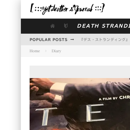
DEATH STRAND
POPULAR POSTS
『デス・ストランディング』
Home
Diary
仕切り直しの第二次遠征隊日記
映画『ターミネーター：ニュ
LITTLE NIGHTMARES
糞尿グレネードの効果を一通