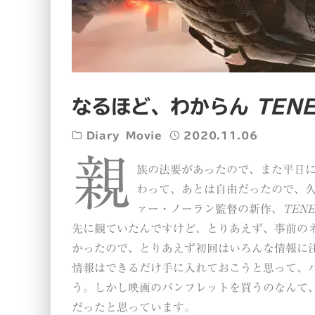
なるほど、わからん
TEN
Diary
Movie
2020.11.06
親
族の法要があったので、また平日
わって、あとは自由だったので、
ァー・ノーラン監督の新作、
TEN
先に観ていたんですけど、とりあえず、事前の
かったので、とりあえず初回はいろんな情報に
情報はできるだけ手に入れておこうと思って、パ
う。しかし映画のパンフレットを買うのなんて
だったと思っています。