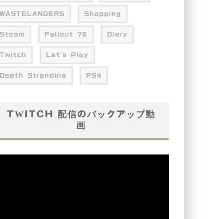
WASTELANDERS
Shopping
Steam
Fallout 76
Diary
Twitch
Let's Play
Death Stranding
PS4
TWITCH 配信のバックアップ動
画