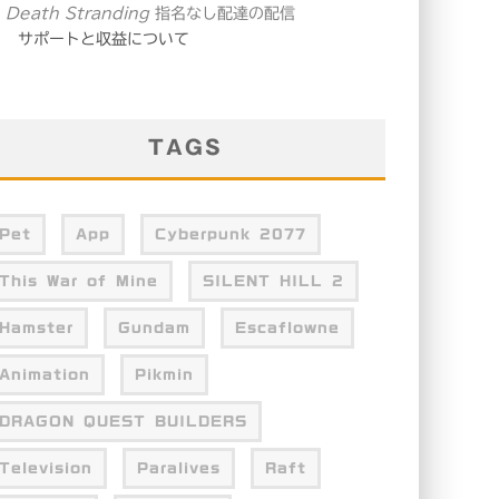
・
Death Stranding
指名なし配達の配信
サポートと収益について
TAGS
Pet
App
Cyberpunk 2077
This War of Mine
SILENT HILL 2
Hamster
Gundam
Escaflowne
Animation
Pikmin
DRAGON QUEST BUILDERS
Television
Paralives
Raft