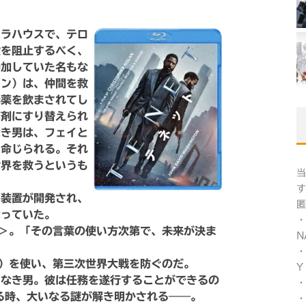
ペラハウスで、テロ
殺を阻止するべく、
参加していた名もな
トン）は、仲間を救
毒薬を飲まされてし
痛剤にすり替えられ
なき男は、フェイと
を命じられる。それ
世界を救うというも
当
す
る装置が開発され、
匿
なっていた。
T＞。「その言葉の使い方次第で、未来が決ま
N
・
ト）を使い、第三次世界大戦を防ぐのだ。
Y
もなき男。彼は任務を遂行することができるの
・
る時、大いなる謎が解き明かされる――。
・