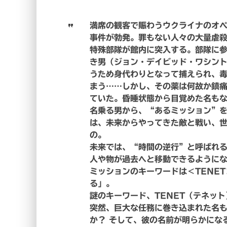
満席の観客で賑わうウクライナのオ
事件が勃発。罪もない人々の大量虐
特殊部隊が館内に突入する。部隊に
き男（ジョン・デイビッド・ワシン
うため身代わりとなって捕えられ、
まう……しかし、その薬は何故か鎮
ていた。昏睡状態から目覚めた名も
名乗る男から、“あるミッション”
は、未来からやってきた敵と戦い、
の。
未来では、“時間の逆行”と呼ばれ
人や物が過去へと移動できるように
ミッションのキーワードは＜TENE
る」。
謎のキーワード、TENET（テネッ
突然、巨大な任務に巻き込まれた名
か？ そして、彼の名前が明らかにな