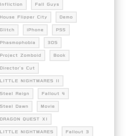
Infliction
Fall Guys
House Flipper City
Demo
Glitch
iPhone
PS5
Phasmophobia
3DS
Project Zomboid
Book
Director's Cut
LITTLE NIGHTMARES II
Steel Reign
Fallout 4
Steel Dawn
Movie
DRAGON QUEST XI
LITTLE NIGHTMARES
Fallout 3