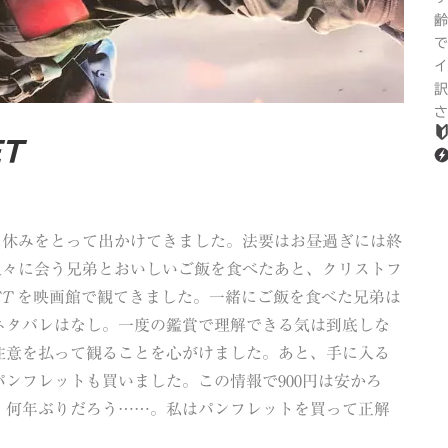
齢
で
イ
訳
さ
ET
に休みをとって出かけてきました。法要はお昼過ぎには終
久々に会う兄弟とおいしいご飯を食べたあと、クリストフ
ET
を映画館で観てきました。一緒にご飯を食べた兄弟は
ネタバレはなし。一度の鑑賞で理解できる気は到底しな
注意を払って観ることを心がけました。あと、手に入る
ンフレットも買いました。この情報で900円は安かろ
、何年ぶりだろう……。私はパンフレットを買って正解