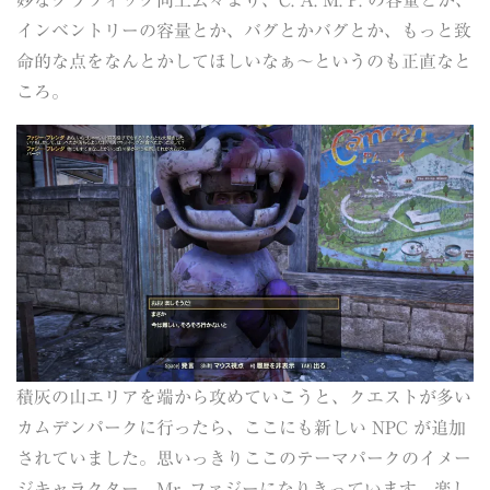
妙なグラフィック向上云々より、C. A. M. P. の容量とか、
インベントリーの容量とか、バグとかバグとか、もっと致
命的な点をなんとかしてほしいなぁ～というのも正直なと
ころ。
積灰の山エリアを端から攻めていこうと、クエストが多い
カムデンパークに行ったら、ここにも新しい NPC が追加
されていました。思いっきりここのテーマパークのイメー
ジキャラクター、Mr. ファジーになりきっています。楽し