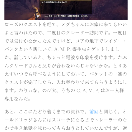
ローズのクエストを経て、メグちゃんにお家に来てもいい
よと言われたので、二度目のクレーター訪問です。一度目
では気付かなかったんですけど、コアの地下でレイダー・
パンクという新しい C. A. M. P. 寄生虫をゲットしまし
た。話していると、ちょっと電波な印象を受けます。たぶ
んクリードさんと反りが合わないんじゃないかな。とりあ
えずいつでも呼べるようにしておいて、ベケットの一連の
クエストが完了したら、入れ替わりで来てもらうようにし
ます。わりぃな、のび太。うちの C. A. M. P. はお一人様
専用なんだ。
あと、ここにたどり着くまでの流れで、
前回
と同じく、オ
ールドリッジさんにはスコーチになるまでトレーラーのな
かで生き地獄を味わってもらおうとしていたんですが、選