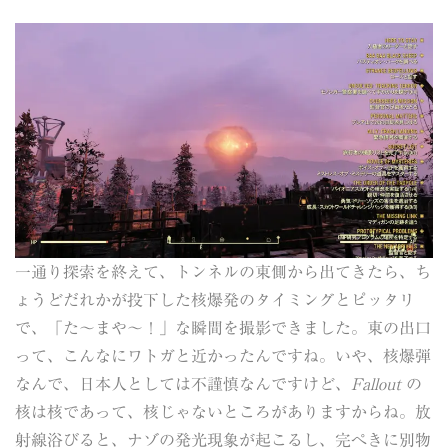
一通り探索を終えて、トンネルの東側から出てきたら、ち
ょうどだれかが投下した核爆発のタイミングとピッタリ
で、「た～まや～！」な瞬間を撮影できました。東の出口
って、こんなにワトガと近かったんですね。いや、核爆弾
なんで、日本人としては不謹慎なんですけど、
Fallout
の
核は核であって、核じゃないところがありますからね。放
射線浴びると、ナゾの発光現象が起こるし、完ぺきに別物