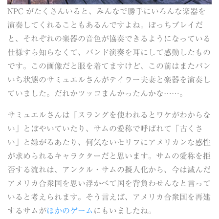
NPC がたくさんいると、みんなで勝手にいろんな楽器を
演奏してくれることもあるんですよね。ぼっちプレイだ
と、それぞれの楽器の音色が協奏できるようになっている
仕様すら知らなくて、バンド演奏を耳にして感動したもの
です。この画像だと服を着てますけど、この前はまたパン
いち状態のサミュエルさんがテイラー夫妻と楽器を演奏し
ていました。だれかツッコまんかったんかな……。
サミュエルさんは「スラングを使われるとワケがわからな
い」とぼやいていたり、サムの愛称で呼ばれて「古くさ
い」と嫌がるあたり、何気ないセリフにアメリカンな感性
が求められるキャラクターだと思います。サムの愛称を拒
否する流れは、アンクル・サムの擬人化から、今は滅んだ
アメリカ合衆国を思い浮かべて国を背負わせんなと言って
いると考えられます。そう言えば、アメリカ合衆国を再建
するサムが
ほかのゲーム
にもいましたね。