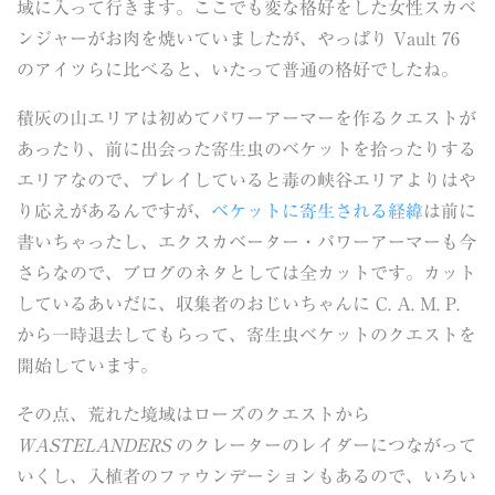
域に入って行きます。ここでも変な格好をした女性スカベ
ンジャーがお肉を焼いていましたが、やっぱり Vault 76
のアイツらに比べると、いたって普通の格好でしたね。
積灰の山エリアは初めてパワーアーマーを作るクエストが
あったり、前に出会った寄生虫のベケットを拾ったりする
エリアなので、プレイしていると毒の峡谷エリアよりはや
り応えがあるんですが、
ベケットに寄生される経緯
は前に
書いちゃったし、エクスカベーター・パワーアーマーも今
さらなので、ブログのネタとしては全カットです。カット
しているあいだに、収集者のおじいちゃんに C. A. M. P.
から一時退去してもらって、寄生虫ベケットのクエストを
開始しています。
その点、荒れた境域はローズのクエストから
WASTELANDERS
のクレーターのレイダーにつながって
いくし、入植者のファウンデーションもあるので、いろい