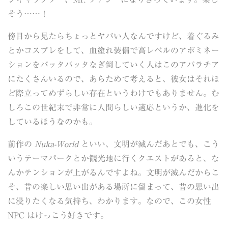
そう……！
傍目から見たらちょっとヤバい人なんですけど、着ぐるみ
とかコスプレをして、血塗れ装備で高レベルのアボミネー
ションをバッタバッタなぎ倒していく人はこのアパラチア
にたくさんいるので、あらためて考えると、彼女はそれほ
ど際立ってめずらしい存在というわけでもありません。む
しろこの世紀末で非常に人間らしい適応というか、進化を
しているほうなのかも。
前作の
Nuka-World
といい、文明が滅んだあとでも、こう
いうテーマパークとか観光地に行くクエストがあると、な
んかテンションが上がるんですよね。文明が滅んだからこ
そ、昔の楽しい思い出がある場所に留まって、昔の思い出
に浸りたくなる気持ち、わかります。なので、この女性
NPC はけっこう好きです。