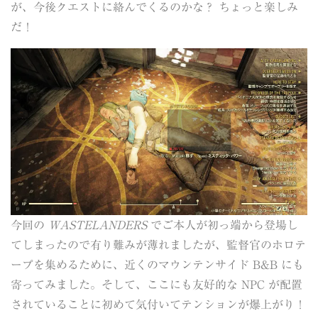
が、今後クエストに絡んでくるのかな？ ちょっと楽しみ
だ！
今回の
WASTELANDERS
でご本人が初っ端から登場し
てしまったので有り難みが薄れましたが、監督官のホロテ
ープを集めるために、近くのマウンテンサイド B&B にも
寄ってみました。そして、ここにも友好的な NPC が配置
されていることに初めて気付いてテンションが爆上がり！