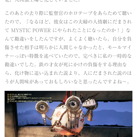
このあとの去り際に監督官のホロテープをあらためて聴い
たので、「なるほど、彼女はこの夫婦の人情劇にだまされ
て MYSTIC POWER にやられたことになったのか！」な
んて勘違いをしたんですが、よくよく聴いたら、自分を負
傷させた相手は明らかに人間じゃなかったと、モールマイ
ナーっぽい特徴を述べていたので、完ぺきに私の一時的な
勘違いでした。鉄の才女が死にかけの負傷をする理由な
ら、化け物に追い込まれた説より、人にだまされた説のほ
うが人間味があっておもしろいなと思ったんですよね～。