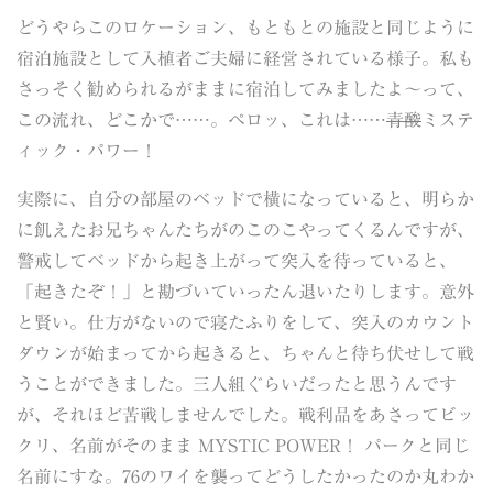
どうやらこのロケーション、もともとの施設と同じように
宿泊施設として入植者ご夫婦に経営されている様子。私も
さっそく勧められるがままに宿泊してみましたよ～って、
この流れ、どこかで……。ペロッ、これは……
青酸
ミステ
ィック・パワー！
実際に、自分の部屋のベッドで横になっていると、明らか
に飢えたお兄ちゃんたちがのこのこやってくるんですが、
警戒してベッドから起き上がって突入を待っていると、
「起きたぞ！」と勘づいていったん退いたりします。意外
と賢い。仕方がないので寝たふりをして、突入のカウント
ダウンが始まってから起きると、ちゃんと待ち伏せして戦
うことができました。三人組ぐらいだったと思うんです
が、それほど苦戦しませんでした。戦利品をあさってビッ
クリ、名前がそのまま MYSTIC POWER！ パークと同じ
名前にすな。76のワイを襲ってどうしたかったのか丸わか