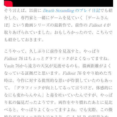
そう言えば、以前に
Death Stranding
のプレイ日記
でも紹
介した、専門家と一緒にゲームを見ていく『ゲームさん
ぽ』という動画シリーズの最新作で、前作の
Fallout 4
が
取りあげられていました。おもしろかったので、こちらで
も紹介しておきます。
こうやって、久しぶりに前作を見返すと、やっぱり
Fallout 76
はちょっとグラフィックがよくなってますね。
Vault 76から遠方の天気が見渡せるのも、描画距離がよく
なっている証拠だと思います。
Fallout 76
をやり始めた当
時は、今作に対する批判的な思いが炸裂していたのもあっ
て、「グラフィックが向上してるって言うけど、体感的に
なにも変わらんやん」と毒を吐いていたんですが、やっぱ
り私の偏見だったようです。両作をやり慣れたあとに見比
べると、やっぱりよくなってますよね。でも実際、この微