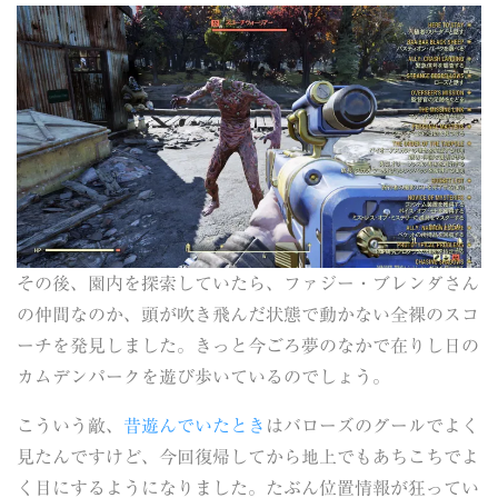
その後、園内を探索していたら、ファジー・ブレンダさん
の仲間なのか、頭が吹き飛んだ状態で動かない全裸のスコ
ーチを発見しました。きっと今ごろ夢のなかで在りし日の
カムデンパークを遊び歩いているのでしょう。
こういう敵、
昔遊んでいたとき
はバローズのグールでよく
見たんですけど、今回復帰してから地上でもあちこちでよ
く目にするようになりました。たぶん位置情報が狂ってい