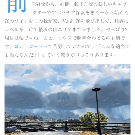
前
PS4版から、心機一転 PC 版の新しいキャラ
クターでアパラチア探索をまた一から始めた
76のワイ。愛しの我が家、Vault 76を飛び出して、順調に
レベルを上げて積灰の山エリアまで来ました。やっぱり2
周目は楽ですね。あと、マウスで照準合わせるのも楽で
す。
コントローラー
で苦労していたので、「こんな適当で
も当たるんだ!?」っていう驚きがけっこうあります。