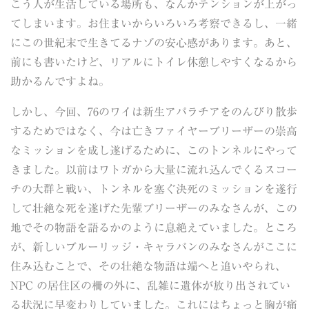
こう人が生活している場所も、なんかテンションが上がっ
てしまいます。お住まいからいろいろ考察できるし、一緒
にこの世紀末で生きてるナゾの安心感があります。あと、
前にも書いたけど、リアルにトイレ休憩しやすくなるから
助かるんですよね。
しかし、今回、76のワイは新生アパラチアをのんびり散歩
するためではなく、今は亡きファイヤーブリーザーの崇高
なミッションを成し遂げるために、このトンネルにやって
きました。以前はワトガから大量に流れ込んでくるスコー
チの大群と戦い、トンネルを塞ぐ決死のミッションを遂行
して壮絶な死を遂げた先輩ブリーザーのみなさんが、この
地でその物語を語るかのように息絶えていました。ところ
が、新しいブルーリッジ・キャラバンのみなさんがここに
住み込むことで、その壮絶な物語は端へと追いやられ、
NPC の居住区の柵の外に、乱雑に遺体が放り出されてい
る状況に早変わりしていました。これにはちょっと胸が痛