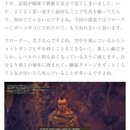
すが、記憶が曖昧で新鮮な気分で見てしまいました。い
や、よくよく思い返すと前回もここで写真を撮ってたん
で、初めてじゃないんですよね。今回の探索ではフロータ
ーにボッコボコにされたので、もう忘れないと思います。
フローター、苦手なんですよね。空中を飛んでいるからシ
ョットガンでヒザを砕くこともできないし、新しい敵だか
らか、レベルの上限も高くなっているように感じます。自
分より格上の個体に囲まれて、継続ダメージをずっとくら
うと気が付いたら死んでいることが多いんですよね。