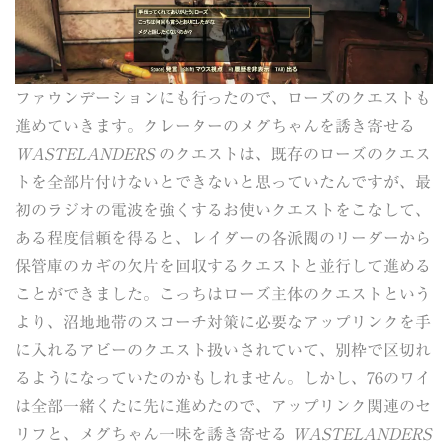
ファウンデーションにも行ったので、ローズのクエストも
進めていきます。クレーターのメグちゃんを誘き寄せる
WASTELANDERS
のクエストは、既存のローズのクエス
トを全部片付けないとできないと思っていたんですが、最
初のラジオの電波を強くするお使いクエストをこなして、
ある程度信頼を得ると、レイダーの各派閥のリーダーから
保管庫のカギの欠片を回収するクエストと並行して進める
ことができました。こっちはローズ主体のクエストという
より、沼地地帯のスコーチ対策に必要なアップリンクを手
に入れるアビーのクエスト扱いされていて、別枠で区切れ
るようになっていたのかもしれません。しかし、76のワイ
は全部一緒くたに先に進めたので、アップリンク関連のセ
リフと、メグちゃん一味を誘き寄せる
WASTELANDERS