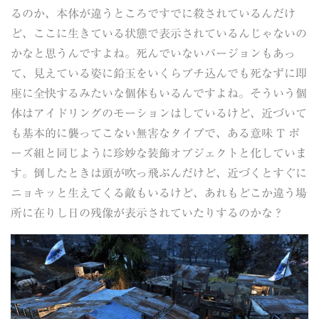
るのか、本体が違うところですでに殺されているんだけ
ど、ここに生きている状態で表示されているんじゃないの
かなと思うんですよね。死んでいないバージョンもあっ
て、見えている姿に鉛玉をいくらブチ込んでも死なずに即
座に全快するみたいな個体もいるんですよね。そういう個
体はアイドリングのモーションはしているけど、近づいて
も基本的に襲ってこない無害なタイプで、ある意味 T ポ
ーズ組と同じように珍妙な装飾オブジェクトと化していま
す。倒したときは頭が吹っ飛ぶんだけど、近づくとすぐに
ニョキッと生えてくる敵もいるけど、あれもどこか違う場
所に在りし日の残像が表示されていたりするのかな？