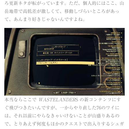
ろ更新ネタが転がっています。ただ、個人的にはここ、山
岳地帯で高低差が激しくて、移動しづらいところがあっ
て、あんまり好きじゃないんですよね。
本当ならここで
WASTELANDER
S の新コンテンツにす
ぐ飛びつきたいんですが、一からやり直した76のワイに
は、それ以前にやらなきゃいけないことが山盛りあるの
で、とりあえず何度もほかのクエストで出入りするシュガ