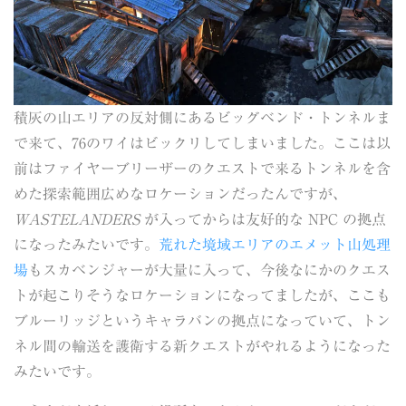
積灰の山エリアの反対側にあるビッグベンド・トンネルま
で来て、76のワイはビックリしてしまいました。ここは以
前はファイヤーブリーザーのクエストで来るトンネルを含
めた探索範囲広めなロケーションだったんですが、
WASTELANDERS
が入ってからは友好的な NPC の拠点
になったみたいです。
荒れた境域エリアのエメット山処理
場
もスカベンジャーが大量に入って、今後なにかのクエス
トが起こりそうなロケーションになってましたが、ここも
ブルーリッジというキャラバンの拠点になっていて、トン
ネル間の輸送を護衛する新クエストがやれるようになった
みたいです。