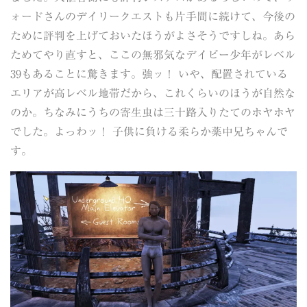
ォードさんのデイリークエストも片手間に続けて、今後の
ために評判を上げておいたほうがよさそうですしね。あら
ためてやり直すと、ここの無邪気なデイビー少年がレベル
39もあることに驚きます。強ッ！ いや、配置されている
エリアが高レベル地帯だから、これくらいのほうが自然な
のか。ちなみにうちの寄生虫は三十路入りたてのホヤホヤ
でした。よっわッ！ 子供に負ける柔らか薬中兄ちゃんで
す。