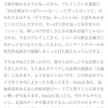
ド曲が流れるようになってから、プレイしている家族に
「3の音楽はやっぱりいいな～」ってずっと言ってて、言
われてるほうも「そうだね、かっこいいね」と話をあわせ
てくれてたんですけど、やっぱり昔を知ってる年寄りの
「いい」は、押しつけがましさとかの重みが違うじゃない
ですか。今までプレイしてきて、シリーズの歴史を勝手に
わかってるつもりになってるから、エンディングロールの
歴代作品紹介で感動しまくって打ち震えちゃうんですよ。
うちは PS4ごと買ったので、数字上はけっこうな出費にな
りましたけど、とりあえずクリアした直後の感想は「大満
足」に尽きます。もうお金じゃないです。この作品がプレ
イできて本当によかったと思ってます。Switch 版も、追
加要素があるなら内容次第でハードごと買うことも辞さな
い勢いが今あります。Switch 買ったら、ゼルダもやりた
いし、友達のデータで遊ばせてもらっただけのビルダーズ