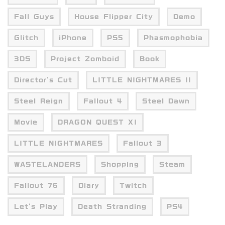
Fall Guys
House Flipper City
Demo
Glitch
iPhone
PS5
Phasmophobia
3DS
Project Zomboid
Book
Director's Cut
LITTLE NIGHTMARES II
Steel Reign
Fallout 4
Steel Dawn
Movie
DRAGON QUEST XI
LITTLE NIGHTMARES
Fallout 3
WASTELANDERS
Shopping
Steam
Fallout 76
Diary
Twitch
Let's Play
Death Stranding
PS4