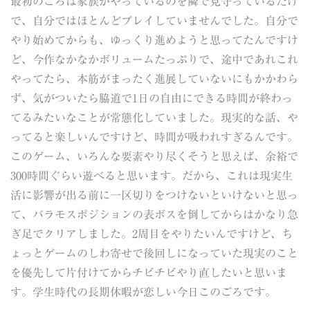
最初のころは家族がやっているのを隣で見守っているだけ
で、自分ではほとんどプレイしていませんでした。自分で
やり始めてからも、ゆっくり進めようと思ってたんですけ
ど、今作なかなかボリュームたっぷりで、途中であれこれ
やってたら、本筋がまったく進展していないにもかかわら
ず、気がついたら脇道で1日の自由にできる時間が終わっ
てるみたいなことが常態化していました。現実的な話、や
ってると楽しいんですけど、時間が吸われすぎるんです。
このゲーム、いろんな要素やり尽くそうと思えば、余裕で
300時間ぐらい遊べると思います。だから、これは現実生
活に影響が出る前に一区切りをつけないといけないと思っ
て、バラモスポジションの表ボスを倒してからはかなり急
ぎ足でクリアしました。2周目をやりたいんですけど、ち
ょっとゲームのしわ寄せで後回しになっていた現実のこと
を優先して片付けてからチビチビやり直したいと思いま
す。学生時代の長期休暇が恋しい今日このごろです。