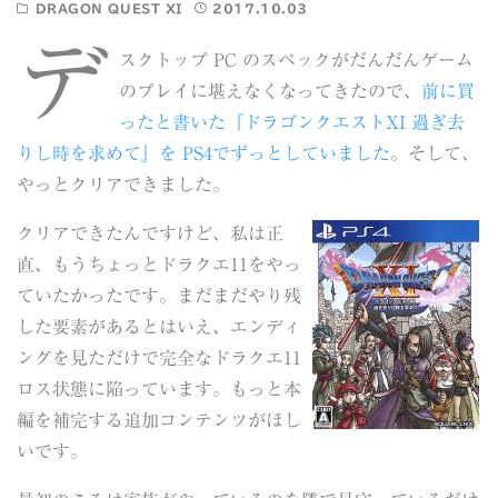
DRAGON QUEST XI
2017.10.03
デ
スクトップ PC のスペックがだんだんゲーム
のプレイに堪えなくなってきたので、
前に買
ったと書いた『ドラゴンクエストXI 過ぎ去
りし時を求めて』を PS4でずっとしていました
。そして、
やっとクリアできました。
クリアできたんですけど、
私は正
直、もうちょっとドラクエ11をやっ
ていたかったです。まだまだやり残
した要素があるとはいえ、エンディ
ングを見ただけで完全なドラクエ11
ロス状態に陥っています。もっと本
編を補完する追加コンテンツがほし
いです。