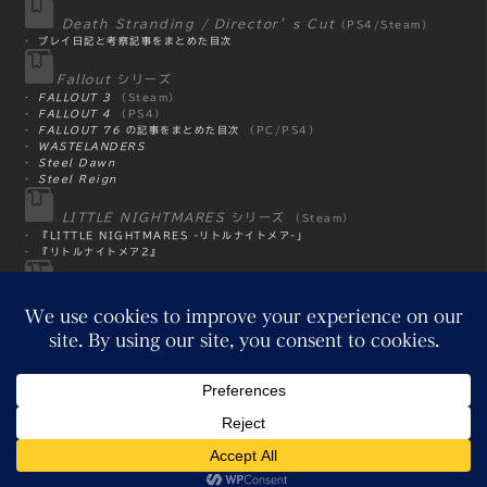
Death Stranding / Director’s Cut
（PS4/Steam）
・
プレイ日記と考察記事をまとめた目次
Fallout
シリーズ
・
FALLOUT 3
（Steam）
・
FALLOUT 4
（PS4）
・
FALLOUT 76
の記事をまとめた目次
（PC/PS4）
・
WASTELANDERS
・
Steel Dawn
・
Steel Reign
LITTLE NIGHTMARES
シリーズ
（Steam）
・
『LITTLE NIGHTMARES -リトルナイトメア-」
・
『リトルナイトメア2』
単発
シリーズ
・
Fall Guys: Ultimate Knockout
（PS4）
・
Infliction Extended Out
（Steam）
・
Phasmophobia
（Steam）