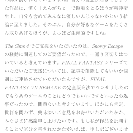
た作品は、潔く「えんがちょ」で距離をとるほうが精神衛
生上、自分も含めてみんなに優しいんじゃないかという結
論に至りました。そのぶん、自分が好きなゲームをたくさ
ん取りあげるほうが、よっぽど生産的ですしね。
The Sims 4
でご支援をいただいたのは、
Snowy Escape
の騒動に関連してのご要望だったので、一通り区切りはつ
いていると考えています。
FINAL FANTASY
シリーズで
いただいたご支援については、記事を削除してもいいか個
別にご連絡させていただいたんですが、
FINAL
FANTASY VII REMAKE
の完全版商法でウンザリしたの
でもうあのゲームのことはどうでもいいですといったお返
事だったので、問題ないと考えています。ほかにも肯定、
批判を問わず、興味深いご意見をお寄せいただいたかた、
みなさまに感謝申し上げたいです。もし私が作品を批判す
ることで気分を害されたかたがいれば、申し訳ございませ