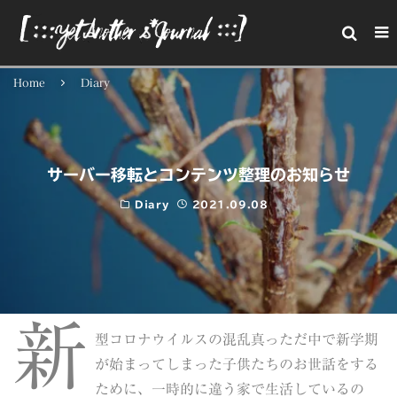
Home
Diary
サーバー移転とコンテンツ整理のお知らせ
Diary
2021.09.08
新
型コロナウイルスの混乱真っただ中で新学期
が始まってしまった子供たちのお世話をする
ために、一時的に違う家で生活しているの