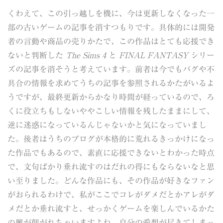
くわえて、この引っ越しを機に、今は更新しなくなった一
部の古いゲームの記事を消すつもりです。具体的には開発
者の言動や商品の売りかたで、この作品はとても応援でき
ないと判断した
The Sims 4
と
FINAL FANTASY
シリー
ズの記事を消そうと考えています。前者は今でもバグや不
具合の情報を求めてうちの記事を参照されるかたがいるよ
うですが、最終更新からかなり時間が経っているので、ろ
くに役立ちもしないややこしい情報を残したままにして、
逆に迷惑になっているんじゃないかと気になっていまし
た。後者はうちのブログが本格的に荒れるきっかけになっ
た作品でもあるので、素直に応援できないとわかった時点
で、文句ばかり垂れ流すのはだれの得にもならないなと思
い至りました。どんな作品にも、その作品が好きなファン
がおられるわけで、私がここでコレがダメだとかアレがダ
メだとか垂れ流すと、せっかくゲームを楽しんでいるかた
の興が削がれちゃいますよね。自分の愛想が尽きてしまっ