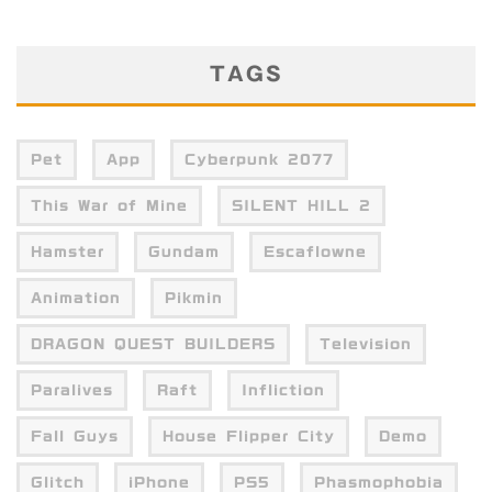
TAGS
Pet
App
Cyberpunk 2077
This War of Mine
SILENT HILL 2
Hamster
Gundam
Escaflowne
Animation
Pikmin
DRAGON QUEST BUILDERS
Television
Paralives
Raft
Infliction
Fall Guys
House Flipper City
Demo
Glitch
iPhone
PS5
Phasmophobia