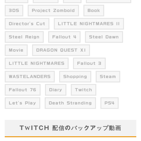
3DS
Project Zomboid
Book
Director's Cut
LITTLE NIGHTMARES II
Steel Reign
Fallout 4
Steel Dawn
Movie
DRAGON QUEST XI
LITTLE NIGHTMARES
Fallout 3
WASTELANDERS
Shopping
Steam
Fallout 76
Diary
Twitch
Let's Play
Death Stranding
PS4
TWITCH 配信のバックアップ動画